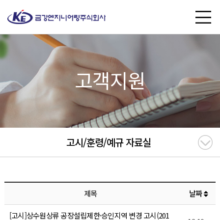
고객지원
고시/훈령/예규 자료실
제목
날짜
[고시]상수원상류 공장설립제한·승인지역 변경 고시(201