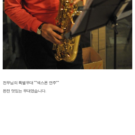
전무님의 특별무대 ""섹스폰 연주""
완전 멋있는 무대였습니다.