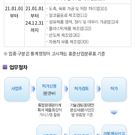
21.01.01
21.01.01
도축, 육류 가공 및 저장 처리업(101)
알코올음료 제조업(111)
부터
부터
섬유제품 염색, 정리 및 마무리 가공업(134)
24.12.31
플라스틱제품 제조업(222)
까지
반도체 제조업(261)
자동차 부품 제조업(303)
※ 업종 구분은 통계청장이 고시하는 표준산업분류표 기준
업무절차
허가신청
사업주
허가검토
허가
(환경부)
통합환경관리계
기술검토(환경전
획서 제출
통합허
문심사원)
사업장
가시스템 활용
별 맞춤형 기준
가동개시
신고