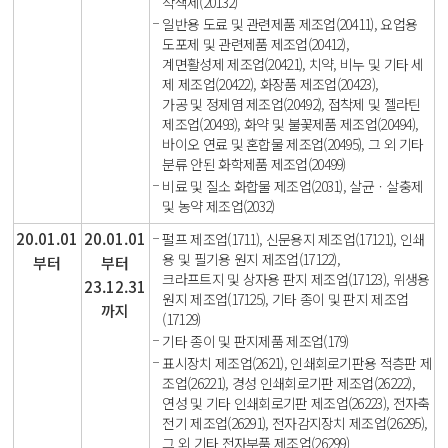
착색제(20132)
일반용 도료 및 관련제품 제조업(20411), 요업용
도포제 및 관련제품 제조업(20412),
계면활성제 제조업(20421), 치약, 비누 및 기타 세
제 제조업(20422), 화장품 제조업(20423),
가공 및 정제염 제조업(20492), 접착제 및 젤라틴
제조업(20493), 화약 및 불꽃제품 제조업(20494),
바이오 연료 및 혼합물 제조업(20495), 그 외 기타
분류 안된 화학제품 제조업(20499)
비료 및 질소 화합물 제조업(2031), 살균ㆍ살충제
및 농약 제조업(2032)
20.01.01
20.01.01
펄프 제조업(1711), 신문용지 제조업(17121), 인쇄
용 및 필기용 원지 제조업(17122),
부터
부터
크라프트지 및 상자용 판지 제조업(17123), 위생용
23.12.31
원지 제조업(17125), 기타 종이 및 판지 제조업
까지
(17129)
기타 종이 및 판지제품 제조업(179)
표시장치 제조업(2621), 인쇄회로기판용 적층판 제
조업(26221), 경성 인쇄회로기판 제조업(26222),
연성 및 기타 인쇄회로기판 제조업(26223), 전자축
전기 제조업(26291), 전자감지장치 제조업(26295),
그 외 기타 전자부품 제조업(26299)