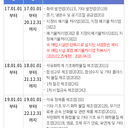
17.01.01
17.01.01
화력 발전업(35113), 기타 발전업(35119)
증기, 냉온수 및 공기조절 공급업(353)
부터
부터
지정외 폐기물 처리업(3821), 지정 폐기물 처리업
20.12.31
(3822)
까지
폐기물처리업(382) 중 지정외폐기물처리(3821), 지
정폐기물처리(3822)
※ 매립시설만 단독으로 설치된 사업장은 제외
※ 매립시설 포함 폐기물처리업 적용시기
(2020.02.25개정) : 2020.04.01
18.01.01
18.01.01
석유화학계 기초화학물질 제조업(20111)
합성고무 제조업(20201), 합성수지 및 기타 플라스
부터
부터
틱 물질 제조업(20202)
21.12.31
1차 철강 제조업(241)
까지
1차 비철금속 제조업(242)
19.01.01
19.01.01
석유 정제품 제조업(192)
기타 기초 무기 화학 물질 제조업(20129), 무기안
부터
부터
료용 금속 산화물 및 관련 제품 제조업(20131),
22.12.31
석탄화학계 화합물 및 기타 기초 유기 화학물질 제
까지
조업(20119), 염료, 조제 무기 안료, 유연제 및 기타