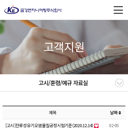
고객지원
고시/훈령/예규 자료실
제목
날짜
[고시]잔류성유기오염물질공정시험기준(2020.12.14)
02-05