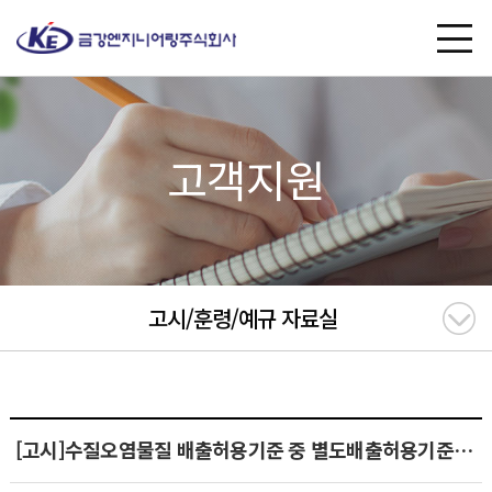
고객지원
고시/훈령/예규 자료실
[고시]수질오염물질 배출허용기준 중 별도배출허용기준 지정·고시(서산테크노밸리산단)(2018.07.06)