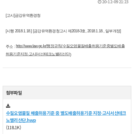
20-12-09 21:23
[고시]금강유역환경청
[시행 2018.1.18.] [금강유역환경청고시 제2018-3호, 2018.1.18., 일부개정]
http://www.law.go.kr/행정규칙/수질오염물질배출허용기준중별도배출
주소 :
허용기준지정·고시(서산테크노밸리산단
)
첨부파일
수질오염물질 배출허용기준 중 별도배출허용기준 지정·고시서산테크
노밸리산단.hwp
(118.1K)